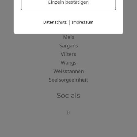
Einzeln bestätigen
Kontakte
|
Datenschutz
Impressum
Heiligkreuz
Mels
Sargans
Vilters
Wangs
Weisstannen
Seelsorgeeinheit
Socials