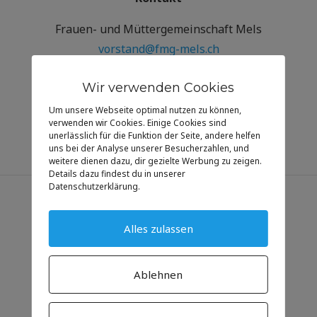
Frauen- und Müttergemeinschaft Mels
vorstand@fmg-mels.ch
Pfarreisekretariat Mels
Wir verwenden Cookies
Tel. 081 723 12 48
Um unsere Webseite optimal nutzen zu können,
sekretariat.mels@kath-msl.ch
verwenden wir Cookies. Einige Cookies sind
unerlässlich für die Funktion der Seite, andere helfen
uns bei der Analyse unserer Besucherzahlen, und
weitere dienen dazu, dir gezielte Werbung zu zeigen.
Details dazu findest du in unserer
Datenschutzerklärung.
Informationen
Alles zulassen
Gottesdienste
Veranstaltungen
Ablehnen
Impressum
Datenschutz