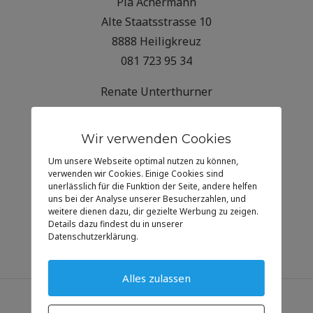
Pia Achermann
Alte Staatsstrasse 10
8888 Heiligkreuz
081 723 95 34
Renate Unterthurner
Staatsstrasse 63
8888 Heiligkreuz
Wir verwenden Cookies
Tel. 081 723 51 72
Um unsere Webseite optimal nutzen zu können,
verwenden wir Cookies. Einige Cookies sind
Rita Good
unerlässlich für die Funktion der Seite, andere helfen
uns bei der Analyse unserer Besucherzahlen, und
Untergasse 70
weitere dienen dazu, dir gezielte Werbung zu zeigen.
8888 Heiligkreuz
Details dazu findest du in unserer
Datenschutzerklärung.
Tel. 081 723 42 69
Alles zulassen