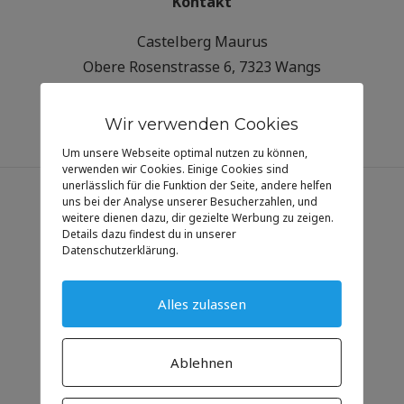
Kontakt
Castelberg Maurus
Obere Rosenstrasse 6, 7323 Wangs
Tel. 081 723 69 24
maurus.castelberg@protonmail.com
Wir verwenden Cookies
Um unsere Webseite optimal nutzen zu können,
verwenden wir Cookies. Einige Cookies sind
unerlässlich für die Funktion der Seite, andere helfen
uns bei der Analyse unserer Besucherzahlen, und
Informationen
weitere dienen dazu, dir gezielte Werbung zu zeigen.
Details dazu findest du in unserer
Datenschutzerklärung.
Gottesdienste
Veranstaltungen
Alles zulassen
Impressum
Datenschutz
Ablehnen
Kontakte