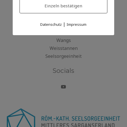
Einzeln bestätigen
Heiligkreuz
Mels
|
Sargans
Datenschutz
Impressum
Vilters
Wangs
Weisstannen
Seelsorgeeinheit
Socials