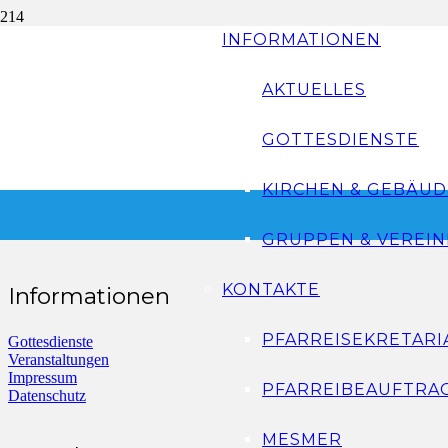
Kath. Kirchenchor
INFORMATIONEN
AKTUELLES
GOTTESDIENSTE
KIRCHEN & GEBÄUD
GRUPPEN & VEREIN
KONTAKTE
Informationen
PFARREISEKRETARI
Gottesdienste
Veranstaltungen
Impressum
PFARREIBEAUFTRA
Datenschutz
MESMER