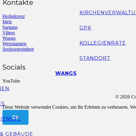
Kontakte
KIRCHENVERWALTU
Heiligkreuz
Mels
Sargans
GPK
Vilters
Wangs
KOLLEGIENRÄTE
Weisstannen
Seelsorgeeinheit
STANDORT
Socials
WANGS
YouTube
NEN
© 2026 Co
ES
Diese Website verwendet Cookies, um Ihr Erlebnis zu verbessern. Wen
Ok
IENSTE
 & GEBÄUDE