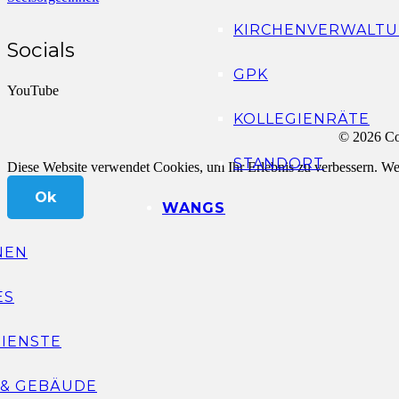
KIRCHENVERWALTU
Socials
GPK
YouTube
KOLLEGIENRÄTE
© 2026 Co
STANDORT
Diese Website verwendet Cookies, um Ihr Erlebnis zu verbessern. Wen
Ok
WANGS
NEN
ES
IENSTE
 & GEBÄUDE