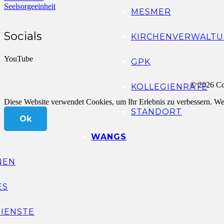
Seelsorgeeinheit
MESMER
Socials
KIRCHENVERWALTU
YouTube
GPK
© 2026 Co
KOLLEGIENRÄTE
Diese Website verwendet Cookies, um Ihr Erlebnis zu verbessern. Wen
STANDORT
Ok
WANGS
NEN
ES
IENSTE