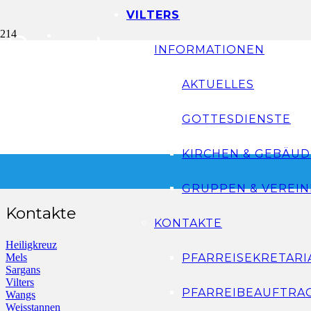
VILTERS
Priester
INFORMATIONEN
AKTUELLES
Informationen
GOTTESDIENSTE
Gottesdienste
Veranstaltungen
KIRCHEN & GEBÄUD
Impressum
Datenschutz
GRUPPEN & VEREIN
Kontakte
KONTAKTE
Heiligkreuz
Mels
PFARREISEKRETARI
Sargans
Vilters
PFARREIBEAUFTRA
Wangs
Weisstannen