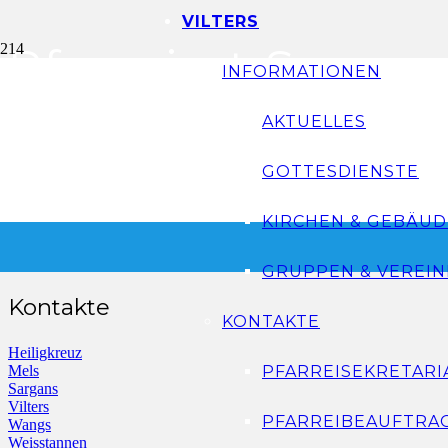
VILTERS
Pfarreirat Sargan
INFORMATIONEN
AKTUELLES
Informationen
GOTTESDIENSTE
Gottesdienste
Veranstaltungen
KIRCHEN & GEBÄUD
Impressum
Datenschutz
GRUPPEN & VEREIN
Kontakte
KONTAKTE
Heiligkreuz
Mels
PFARREISEKRETARI
Sargans
Vilters
PFARREIBEAUFTRA
Wangs
Weisstannen