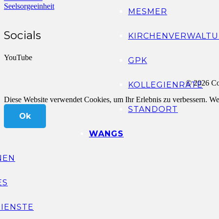
Seelsorgeeinheit
MESMER
Socials
KIRCHENVERWALTU
YouTube
GPK
© 2026 Co
KOLLEGIENRÄTE
Diese Website verwendet Cookies, um Ihr Erlebnis zu verbessern. Wen
STANDORT
Ok
WANGS
NEN
ES
IENSTE