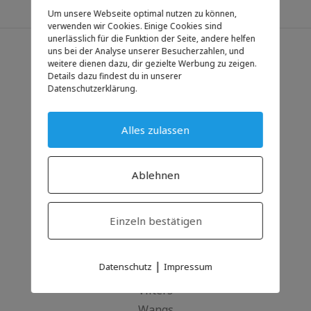
Um unsere Webseite optimal nutzen zu können,
verwenden wir Cookies. Einige Cookies sind
unerlässlich für die Funktion der Seite, andere helfen
uns bei der Analyse unserer Besucherzahlen, und
weitere dienen dazu, dir gezielte Werbung zu zeigen.
Informationen
Details dazu findest du in unserer
Datenschutzerklärung.
Gottesdienste
Veranstaltungen
Alles zulassen
Impressum
Datenschutz
Ablehnen
Kontakte
Einzeln bestätigen
Heiligkreuz
Mels
|
Datenschutz
Impressum
Sargans
Vilters
Wangs