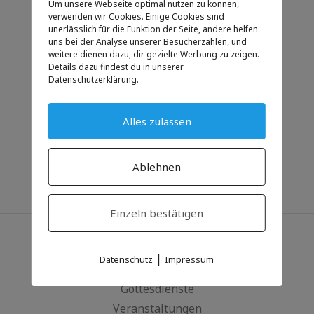
06:00
Um unsere Webseite optimal nutzen zu können,
verwenden wir Cookies. Einige Cookies sind
unerlässlich für die Funktion der Seite, andere helfen
KATEGORIE
uns bei der Analyse unserer Besucherzahlen, und
weitere dienen dazu, dir gezielte Werbung zu zeigen.
Anlass
Details dazu findest du in unserer
Datenschutzerklärung.
für Familien
Alles zulassen
Ablehnen
Einzeln bestätigen
Informationen
|
Datenschutz
Impressum
Gottesdienste
Veranstaltungen