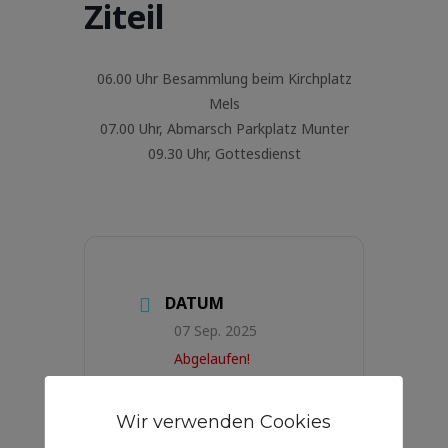
Ziteil
06.00 Uhr Besammlung beim Kirchplatz
Mels
07.00 Uhr, Abmarsch Parkplatz Munter
09.30 Uhr, Gottesdienst
DATUM
07 Sep. 2025
Abgelaufen!
UHRZEIT
Wir verwenden Cookies