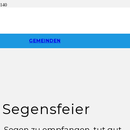
GEMEINDEN
Segensfeier
Segen zu empfangen, tut gut…