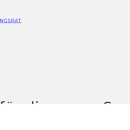
NGSRAT
ür die ganze See