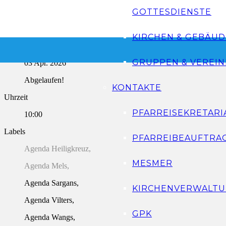
GOTTESDIENSTE
Flyer-Kinderkreuzweg »
KIRCHEN & GEBÄUD
Datum
GRUPPEN & VEREIN
03 Apr. 2026
Abgelaufen!
KONTAKTE
Uhrzeit
PFARREISEKRETARI
10:00
Labels
PFARREIBEAUFTRA
Agenda Heiligkreuz,
MESMER
Agenda Mels,
Agenda Sargans,
KIRCHENVERWALTU
Agenda Vilters,
GPK
Agenda Wangs,