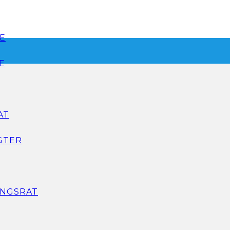
E
E
AT
GTER
NGSRAT