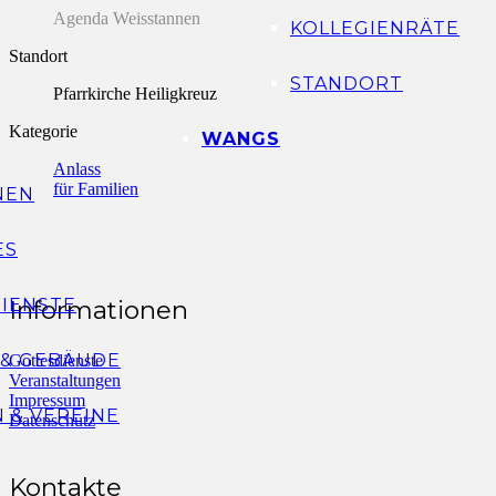
Agenda Weisstannen
KOLLEGIENRÄTE
Standort
STANDORT
Pfarrkirche Heiligkreuz
Kategorie
WANGS
Anlass
für Familien
NEN
ES
IENSTE
Informationen
 & GEBÄUDE
Gottesdienste
Veranstaltungen
Impressum
 & VEREINE
Datenschutz
Kontakte