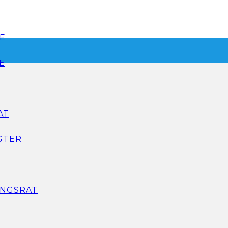
E
E
AT
GTER
NGSRAT