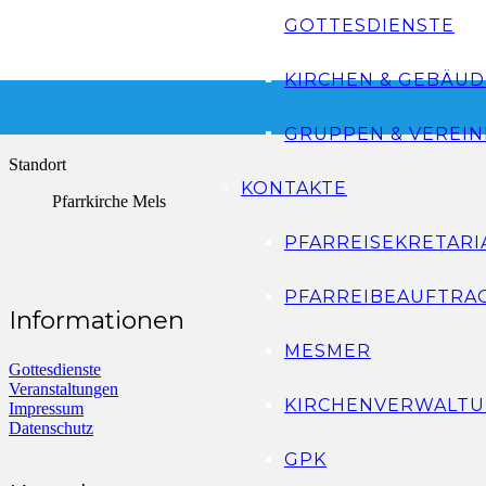
11 Dez. 2021
GOTTESDIENSTE
Abgelaufen!
KIRCHEN & GEBÄUD
Uhrzeit
17:00 - 17:30
GRUPPEN & VEREIN
Standort
KONTAKTE
Pfarrkirche Mels
PFARREISEKRETARI
PFARREIBEAUFTRA
Informationen
MESMER
Gottesdienste
Veranstaltungen
KIRCHENVERWALTU
Impressum
Datenschutz
GPK