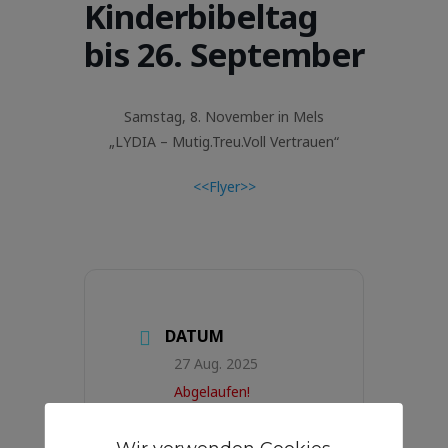
Kinderbibeltag
bis 26. September
Samstag, 8. November in Mels
„LYDIA – Mutig.Treu.Voll Vertrauen“
<<Flyer>>
DATUM
27 Aug. 2025
Abgelaufen!