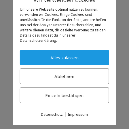
Wir verwenden Cookies
UHRZEIT
Um unsere Webseite optimal nutzen zu können,
10:00 - 16:00
verwenden wir Cookies. Einige Cookies sind
unerlässlich für die Funktion der Seite, andere helfen
uns bei der Analyse unserer Besucherzahlen, und
STANDORT
weitere dienen dazu, dir gezielte Werbung zu zeigen.
Details dazu findest du in unserer
Pfarreiheim Mels
Datenschutzerklärung.
Kirchstrasse 21
Alles zulassen
KATEGORIE
Anlass
Ablehnen
für Familien
Einzeln bestätigen
|
Datenschutz
Impressum