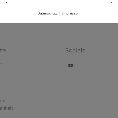
|
Datenschutz
Impressum
te
Socials
uz
nen
einheit