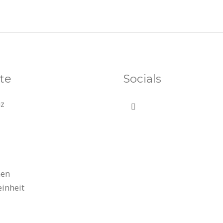
te
Socials
uz
nen
einheit