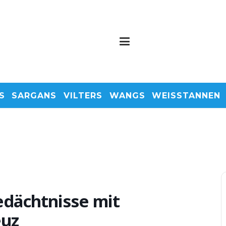
S
SARGANS
VILTERS
WANGS
WEISSTANNEN
edächtnisse mit
euz