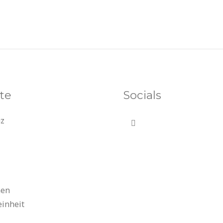
te
Socials
uz
nen
einheit