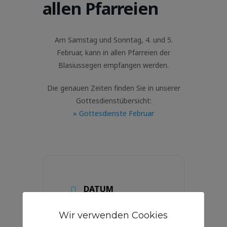
allen Pfarreien
Am Samstag und Sonntag, 4. und 5.
Februar, kann in allen Pfarreien der
Blasiussegen empfangen werden.
Die genauen Zeiten finden Sie in unserer
Gottesdienstübersicht:
» Gottesdienste Februar
DATUM
05 - 06 Feb. 2023
Wir verwenden Cookies
Abgelaufen!