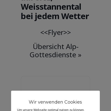
Weisstannental
bei jedem Wetter
<<Flyer>>
Übersicht Alp-
Gottesdienste »
DATUM
20 Juli 2025
Wir verwenden Cookies
Abgelaufen!
Um unsere Webseite optimal nutzen zu können,