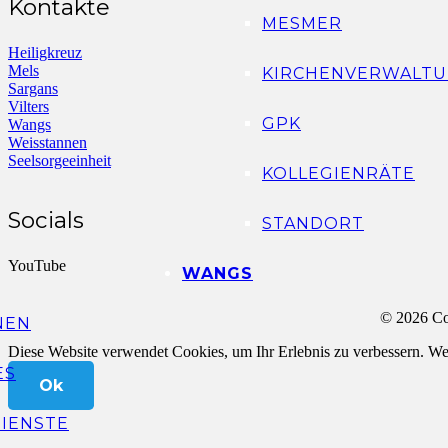
Kontakte
MESMER
Heiligkreuz
Mels
KIRCHENVERWALTU
Sargans
Vilters
GPK
Wangs
Weisstannen
Seelsorgeeinheit
KOLLEGIENRÄTE
Socials
STANDORT
YouTube
WANGS
© 2026 Co
NEN
Diese Website verwendet Cookies, um Ihr Erlebnis zu verbessern. Wen
ES
Ok
IENSTE