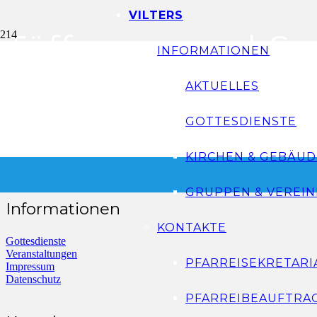
VILTERS
Töffsegnung | Sa
INFORMATIONEN
AKTUELLES
Töffsegnung auf Kirchplatz Sargans, Sonntag, 23. April 2023
GOTTESDIENSTE
KIRCHEN & GEBÄUD
GRUPPEN & VEREIN
Informationen
KONTAKTE
Gottesdienste
Veranstaltungen
PFARREISEKRETARI
Impressum
Datenschutz
PFARREIBEAUFTRA