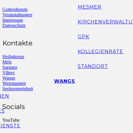
MESMER
Gottesdienste
Veranstaltungen
Impressum
KIRCHENVERWALTU
Datenschutz
GPK
Kontakte
KOLLEGIENRÄTE
Heiligkreuz
Mels
STANDORT
Sargans
Vilters
Wangs
WANGS
Weisstannen
Seelsorgeeinheit
NEN
Socials
ES
YouTube
IENSTE