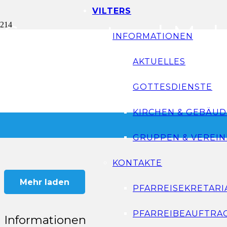
VILTERS
Suppentag | Mels
INFORMATIONEN
AKTUELLES
Suppentag – Mels – 2018
GOTTESDIENSTE
KIRCHEN & GEBÄUD
GRUPPEN & VEREIN
KONTAKTE
Mehr laden
PFARREISEKRETARI
PFARREIBEAUFTRA
Informationen