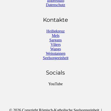
Impressum
Datenschutz
Kontakte
Heiligkreuz
Mels
Sargans
Vilters
Wangs
Weisstannen
Seelsorgeeinheit
Socials
YouTube
© 2026 Copyright Römisch-Katholische Seelsorgeeinheit |