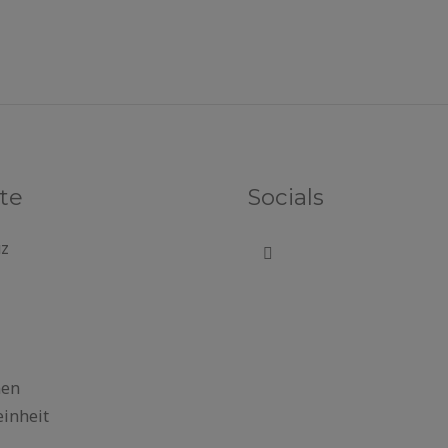
te
Socials
uz
nen
einheit