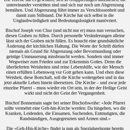
untereinander verstritten sind und sich nur noch um Abgrenzung
bemühen. Und Abgrenzung führt immer zu Verschlossenheit und
damit zum Stillstand. Die Kirche hat sich selbst in die
Unglaubwürdigkeit und Bedeutungslosigkeit manövriert.
Bischof Joseph von Chur (und nicht nur er) muss nun versuchen,
diesen Graben zu füllen. Durch personelle Veränderungen alleine
lässt sich der Graben nicht füllen. Es braucht eine grundsätzliche
Änderung der kirchlichen Haltung. Die Worte der Schrift dürfen
niemals als Grund für Abgrenzung oder Bevormundung oder
geistige Ummauerung missbraucht werden. Sondern sind immer
Wegweiser zum Frieden und zur Erkenntnis Gottes. Denn die
überlieferten Weisheiten sind reine Lebenshilfe, wie der Mensch
einen erfüllten Lebensweg vor Gott gehen kann. Und eben diese
Weisheit, diese Botschaft, soll die Kirche weitergeben und in das
jetzt aktuelle Leben hinein übersetzen. Die Kirche – und zwar jede
einzelne Pfarrei – muss wieder ein Ort sein, in der der Heilige Geist
wirkt und nicht der Geist der Vergangenheit.
Bischof Bonnemain sagte bei seiner Bischofsweihe: «Jede Pfarrei
sollte vermehrt eine Geh-hin-Kirche werden: Da hingehen, wo die
Kranken, Leidenden, die Einsamen, Suchenden, Entmutigten, die
Randständigen, Ausgegrenzten und Armen sind.»
Die «Geh-Hin-Kirche» findet ja nun als Spezialseelsorge bereits