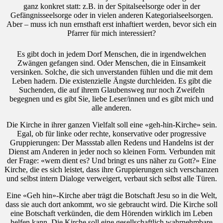
ganz konkret statt: z.B. in der Spitalseelsorge oder in der
Gefängnisseelsorge oder in vielen anderen Kategorialseelsorgen.
Aber – muss ich nun ernsthaft erst inhaftiert werden, bevor sich ein
Pfarrer für mich interessiert?
Es gibt doch in jedem Dorf Menschen, die in irgendwelchen
Zwängen gefangen sind. Oder Menschen, die in Einsamkeit
versinken. Solche, die sich unverstanden fühlen und die mit dem
Leben hadern. Die existenzielle Ängste durchleiden. Es gibt die
Suchenden, die auf ihrem Glaubensweg nur noch Zweifeln
begegnen und es gibt Sie, liebe Leser/innen und es gibt mich und
alle anderen.
Die Kirche in ihrer ganzen Vielfalt soll eine «geh-hin-Kirche» sein.
Egal, ob für linke oder rechte, konservative oder progressive
Gruppierungen: Der Massstab allen Redens und Handelns ist der
Dienst am Anderen in jeder noch so kleinen Form. Verbunden mit
der Frage: «wem dient es? Und bringt es uns näher zu Gott?» Eine
Kirche, die es sich leistet, dass ihre Gruppierungen sich verschanzen
und selbst intern Dialoge verweigert, verbaut sich selbst alle Türen.
Eine «Geh hin»-Kirche aber trägt die Botschaft Jesu so in die Welt,
dass sie auch dort ankommt, wo sie gebraucht wird. Die Kirche soll
eine Botschaft verkünden, die dem Hörenden wirklich im Leben
helfen kann. Die Kirche soll eine gesellschaftlich wahrnehmbare