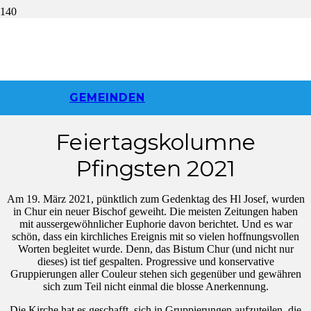
Die Gräben
überwinden
GEMEINDEN
Feiertagskolumne
Pfingsten 2021
Am 19. März 2021, pünktlich zum Gedenktag des Hl Josef, wurden
in Chur ein neuer Bischof geweiht. Die meisten Zeitungen haben
mit aussergewöhnlicher Euphorie davon berichtet. Und es war
schön, dass ein kirchliches Ereignis mit so vielen hoffnungsvollen
Worten begleitet wurde. Denn, das Bistum Chur (und nicht nur
dieses) ist tief gespalten. Progressive und konservative
Gruppierungen aller Couleur stehen sich gegenüber und gewähren
sich zum Teil nicht einmal die blosse Anerkennung.
Die Kirche hat es geschafft, sich in Gruppierungen aufzuteilen, die