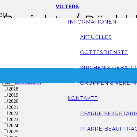
VILTERS
Berichte / Rückb
INFORMATIONEN
AKTUELLES
Start
Berichte & Bilder
Berichte / Rückblicke
GOTTESDIENSTE
KIRCHEN & GEBÄUD
Filter
Zurücksetzen
Jahr
GRUPPEN & VEREIN
2018
2019
KONTAKTE
2020
2021
2022
PFARREISEKRETARI
2023
2024
PFARREIBEAUFTRA
2025