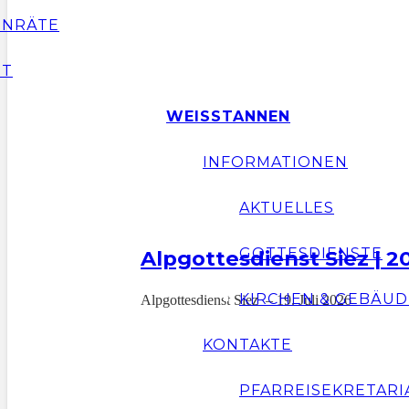
ENRÄTE
RT
WEISSTANNEN
INFORMATIONEN
AKTUELLES
GOTTESDIENSTE
Alpgottesdienst Siez | 2
KIRCHEN & GEBÄUD
Alpgottesdienst Siez – 19. Juli 2026
KONTAKTE
PFARREISEKRETARI