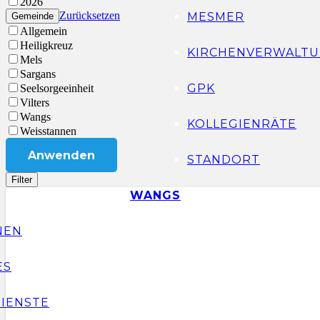
2026
Zurücksetzen
MESMER
Gemeinde
Allgemein
Heiligkreuz
KIRCHENVERWALTU
Mels
Sargans
GPK
Seelsorgeeinheit
Vilters
Wangs
KOLLEGIENRÄTE
Weisstannen
Anwenden
STANDORT
Filter
WANGS
NEN
ES
IENSTE